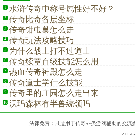
水浒传奇中称号属性好不好？
1
传奇比奇各层坐标
2
传奇钳虫巢怎么走
3
传奇玩法攻略技巧
4
为什么战士打不过道士
5
传奇续章百级技能怎么用
6
热血传奇神殿怎么走
7
传奇道士学什么技能
8
传奇里的庄园怎么走出来
9
沃玛森林有半兽统领吗
10
法律免责：只适用于传奇SF类游戏辅助的交流
All R