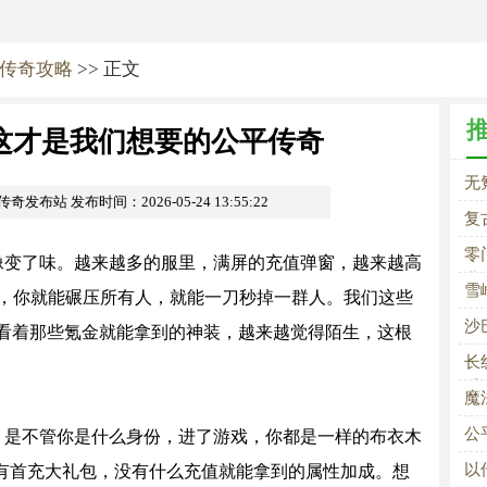
传奇攻略
>> 正文
这才是我们想要的公平传奇
无
om传奇发布站
发布时间：2026-05-24 13:55:22
复
零
像变了味。越来越多的服里，满屏的充值弹窗，越来越高
业
雪
够多，你就能碾压所有人，就能一刀秒掉一群人。我们这些
强
沙
看着那些氪金就能拿到的神装，越来越觉得陌生，这根
血
长
手
魔
公
？是不管你是什么身份，进了游戏，你都是一样的布衣木
以
没有首充大礼包，没有什么充值就能拿到的属性加成。想