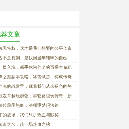
推荐文章
氪无特权，这才是我们想要的公平传奇
古不是复刻，是找回当年纯粹的自己
门槛入坑，新手休闲养老的百搭本命职
峰之巅副本攻略，冰雪试炼，铸就传奇
者
巴克的战歌里，藏着我们从未褪色的热
线发育越玩越强，零套路稳玩传奇，新
首选全能道士
法传薪承热血，法师逐梦玛法路
平的战场，我们只拼热血与默契
传奇之名，赴一场热血之约