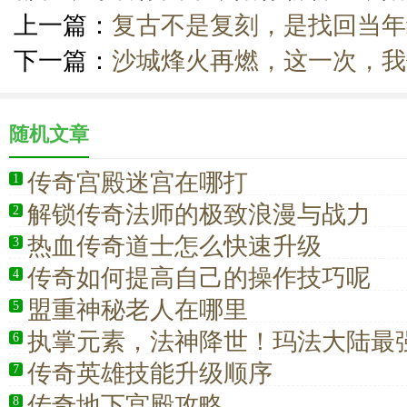
上一篇：
复古不是复刻，是找回当年
下一篇：
沙城烽火再燃，这一次，我
随机文章
传奇宫殿迷宫在哪打
1
解锁传奇法师的极致浪漫与战力
2
热血传奇道士怎么快速升级
3
传奇如何提高自己的操作技巧呢
4
盟重神秘老人在哪里
5
执掌元素，法神降世！玛法大陆最
6
出，法师荣耀归来
传奇英雄技能升级顺序
7
传奇地下宫殿攻略
8