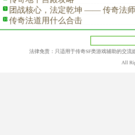
团战核心，法定乾坤 —— 传奇法
9
的制胜关键
传奇法道用什么合击
10
法律免责：只适用于传奇SF类游戏辅助的交流
All R