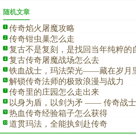
随机文章
传奇焰火屠魔攻略
1
传奇钳虫巢怎么走
2
复古不是复刻，是找回当年纯粹的
3
复古传奇屠魔战场怎么去
4
铁血战士，玛法荣光——藏在岁月
5
仰
解锁传奇法师的极致浪漫与战力
6
传奇里的庄园怎么走出来
7
以身为盾，以剑为矛 —— 传奇战
8
的战斗信仰
热血传奇经验箱子怎么获得
9
道贯玛法，全能执剑赴传奇
10