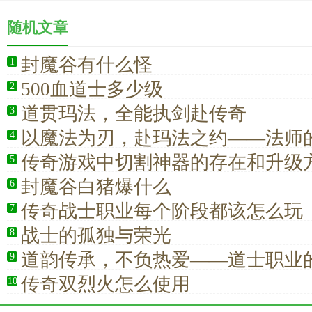
随机文章
封魔谷有什么怪
1
500血道士多少级
2
道贯玛法，全能执剑赴传奇
3
以魔法为刃，赴玛法之约——法师
4
程，永不落幕
传奇游戏中切割神器的存在和升级
5
封魔谷白猪爆什么
6
传奇战士职业每个阶段都该怎么玩
7
战士的孤独与荣光
8
道韵传承，不负热爱——道士职业
9
与成长之旅
传奇双烈火怎么使用
10