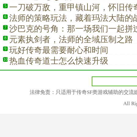
一刀破万敌，重甲镇山河，怀旧传
5
回当年热血巅峰
法师的策略玩法，藏着玛法大陆的
6
沙巴克的号角：那一场我们一起拼
7
元素执剑者，法师的全域压制之路
8
玩好传奇最需要耐心和时间
9
热血传奇道士怎么快速升级
10
法律免责：只适用于传奇SF类游戏辅助的交流
All R