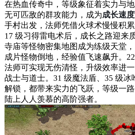
在热血传奇中，等级象征着实力与地
成长速度
无可匹敌的群攻能力，成为
手村出发，法师凭借火球术慢慢积累
17 级习得雷电术后，成长之路迎来
寺庙等怪物密集地图成为练级天堂，
成片怪物倒地，经验值飞速飙升。22
法师可实现无伤清怪，升级效率进一
战士与道士。31 级魔法盾、35 级
解锁，都带来实力的飞跃，等级一路
陆上人人羡慕的高阶强者。