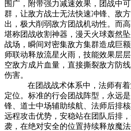
围广，附带强力减速效果，团战中可
群，让敌方战士无法快速冲锋、敌方
出，极大削弱敌方团战机动性。而高
堪称团战收割神器，漫天火球轰然坠
战场，瞬间对密集敌方集群造成巨额
师联动释放流星火雨，技能效果层层
空敌方成片血量，直接撕裂敌方防线
伤害。
在团战战术体系中，法师有着
定位。标准的行会团战阵型，永远是
锋、道士中场辅助续航、法师后排核
远程攻击优势，安稳站在团队后排，
袭，在绝对安全的位置持续释放魔法