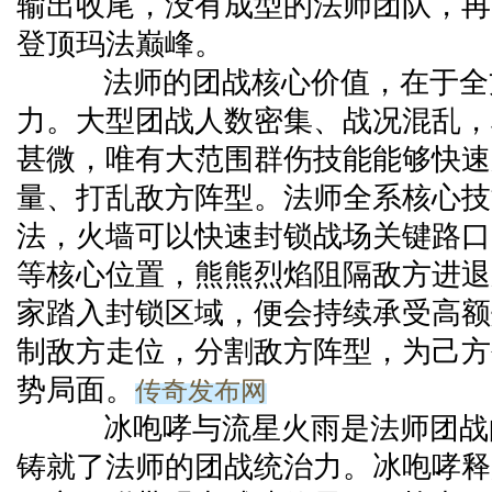
输出收尾，没有成型的法师团队，再
登顶玛法巅峰。
法师的团战核心价值，在于全
力。大型团战人数密集、战况混乱，
甚微，唯有大范围群伤技能能够快速
量、打乱敌方阵型。法师全系核心技
法，火墙可以快速封锁战场关键路口
等核心位置，熊熊烈焰阻隔敌方进退
家踏入封锁区域，便会持续承受高额
制敌方走位，分割敌方阵型，为己方
传奇发布网
势局面。
冰咆哮与流星火雨是法师团战
铸就了法师的团战统治力。冰咆哮释