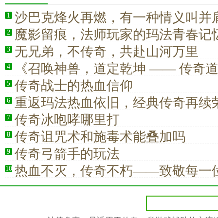
沙巴克烽火再燃，有一种情义叫并
1
魔影留痕，法师玩家的玛法青春记
2
无兄弟，不传奇，共赴山河万里
3
《召唤神兽，道定乾坤 —— 传奇
4
家的终极首选》
传奇战士的热血信仰
5
重返玛法热血依旧，经典传奇再续
6
传奇冰咆哮哪里打
7
传奇诅咒术和施毒术能叠加吗
8
传奇弓箭手的玩法
9
热血不灭，传奇不朽——致敬每一
10