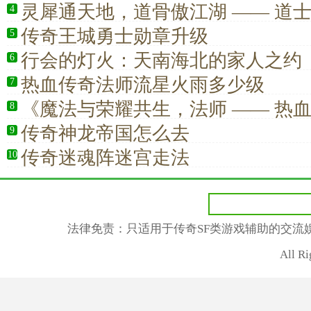
高阶实战详解
灵犀通天地，道骨傲江湖 —— 道
4
传奇王城勇士勋章升级
5
行会的灯火：天南海北的家人之约
6
热血传奇法师流星火雨多少级
7
《魔法与荣耀共生，法师 —— 热
8
信仰》
传奇神龙帝国怎么去
9
传奇迷魂阵迷宫走法
10
法律免责：只适用于传奇SF类游戏辅助的交流
All R