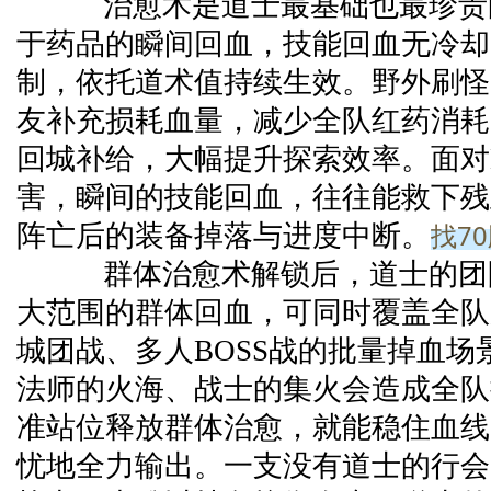
治愈术是道士最基础也最珍贵
于药品的瞬间回血，技能回血无冷却
制，依托道术值持续生效。野外刷怪
友补充损耗血量，减少全队红药消耗
回城补给，大幅提升探索效率。面对B
害，瞬间的技能回血，往往能救下残
找7
阵亡后的装备掉落与进度中断。
群体治愈术解锁后，道士的团
大范围的群体回血，可同时覆盖全队
城团战、多人BOSS战的批量掉血场
法师的火海、战士的集火会造成全队
准站位释放群体治愈，就能稳住血线
忧地全力输出。一支没有道士的行会