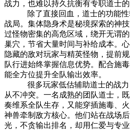
战力，也难以持久抗衡有专职道士的
除了直接回血，道士的功能性
战局。集体隐身术是秘境探索的神技
过怪物密集的高危区域，绕开无谓的战
巢穴，节省大量时间与补给成本。心
隐藏的敌对玩家与精英怪物，提前规
队行进始终掌握信息优势。配合施毒
能全方位提升全队输出效率。
很多玩家低估辅助道士的战力
从不冲突。一名成熟的团队道士，既
奏维系全队生存，又能穿插施毒、火
神兽牵制敌方核心。他们站在战场后
光，不贪输出排名，却用仁爱与专业